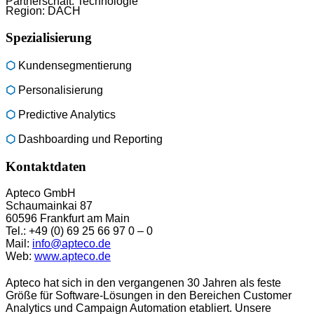
Partnerschaft: Technologie
Region: DACH
Spezialisierung
⬡
Kundensegmentierung
⬡
Personalisierung
⬡
Predictive Analytics
⬡
Dashboarding und Reporting
Kontaktdaten
Apteco GmbH
Schaumainkai 87
60596 Frankfurt am Main
Tel.: +49 (0) 69 25 66 97 0 – 0
Mail:
info@apteco.de
Web:
www.apteco.de
Apteco hat sich in den vergangenen 30 Jahren als feste
Größe für Software-Lösungen in den Bereichen Customer
Analytics und Campaign Automation etabliert. Unsere