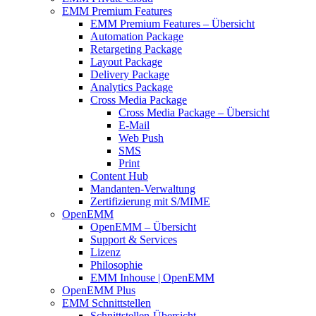
EMM Premium Features
EMM Premium Features – Übersicht
Automation Package
Retargeting Package
Layout Package
Delivery Package
Analytics Package
Cross Media Package
Cross Media Package – Übersicht
E-Mail
Web Push
SMS
Print
Content Hub
Mandanten-Verwaltung
Zertifizierung mit S/MIME
OpenEMM
OpenEMM – Übersicht
Support & Services
Lizenz
Philosophie
EMM Inhouse | OpenEMM
OpenEMM Plus
EMM Schnittstellen
Schnittstellen-Übersicht