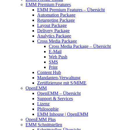
EMM Premium Features
EMM Premium Features – Übersicht
Automation Package
Retargeting Package
Layout Package
Delivery Package
Analytics Package
Cross Media Package
Cross Media Package – Übersicht
E-Mail
Web Push
SMS
Print
Content Hub
Mandanten-Verwaltung
Zertifizierung mit S/MIME
OpenEMM
OpenEMM – Übersicht
Support & Services
Lizenz
Philosophie
EMM Inhouse | OpenEMM
OpenEMM Plus
EMM Schnittstellen
Schnittstellen-Übersicht