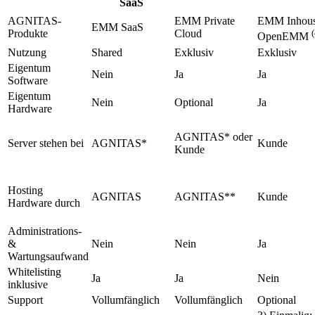
SaaS
AGNITAS-
EMM Private
EMM Inhou
EMM SaaS
Produkte
Cloud
(
OpenEMM
Nutzung
Shared
Exklusiv
Exklusiv
Eigentum
Nein
Ja
Ja
Software
Eigentum
Nein
Optional
Ja
Hardware
AGNITAS* oder
Server stehen bei
AGNITAS*
Kunde
Kunde
Hosting
AGNITAS
AGNITAS**
Kunde
Hardware durch
Administrations-
&
Nein
Nein
Ja
Wartungsaufwand
Whitelisting
Ja
Ja
Nein
inklusive
Support
Vollumfänglich
Vollumfänglich
Optional