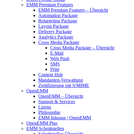
EMM Premium Features
EMM Premium Features – Übersicht
Automation Package
Retargeting Package
Layout Package
Delivery Package
Analytics Package
Cross Media Package
Cross Media Package – Übersicht
E-Mail
Web Push
SMS
Print
Content Hub
Mandanten-Verwaltung
Zertifizierung mit S/MIME
OpenEMM
OpenEMM – Übersicht
Support & Services
Lizenz
Philosophie
EMM Inhouse | OpenEMM
OpenEMM Plus
EMM Schnittstellen
Schnittstellen-Übersicht