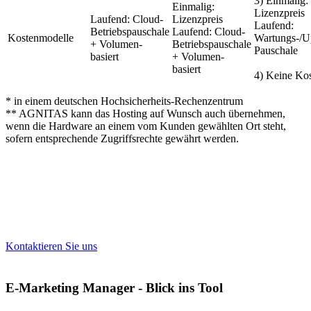
3) Einmalig:
Einmalig:
Lizenzpreis
Laufend: Cloud-
Lizenzpreis
Laufend:
Betriebspauschale
Laufend: Cloud-
Kostenmodelle
Wartungs-/U
+ Volumen-
Betriebspauschale
Pauschale
basiert
+ Volumen-
basiert
4) Keine Ko
* in einem deutschen Hochsicherheits-Rechenzentrum
** AGNITAS kann das Hosting auf Wunsch auch übernehmen,
wenn die Hardware an einem vom Kunden gewählten Ort steht,
sofern entsprechende Zugriffsrechte gewährt werden.
Interessiert an einem Test-Account oder
individueller Beratung?
Kontaktieren Sie uns
E-Marketing Manager - Blick ins Tool