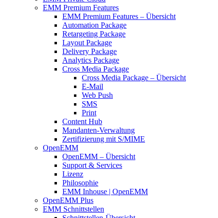
EMM Premium Features
EMM Premium Features – Übersicht
Automation Package
Retargeting Package
Layout Package
Delivery Package
Analytics Package
Cross Media Package
Cross Media Package – Übersicht
E-Mail
Web Push
SMS
Print
Content Hub
Mandanten-Verwaltung
Zertifizierung mit S/MIME
OpenEMM
OpenEMM – Übersicht
Support & Services
Lizenz
Philosophie
EMM Inhouse | OpenEMM
OpenEMM Plus
EMM Schnittstellen
Schnittstellen-Übersicht