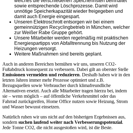
welches die verschiedenen Speicherfristen beinhaltet
sowie entsprechende Löschprozesse. Damit wird
unnötige Speicherkapazität wieder freigegeben und
damit auch Energie eingespart.
Unseren Elektroschrott entsorgen wir bei einem
gemeinnützigen Recyclingbetrieb in München, welcher
zur Weißer Rabe Gruppe gehört.
Unsere Mitarbeiter werden regelmäßig mit praktischen
Energiespartipps von Abfalltrennung bis Nutzung der
Heizungen versorgt.
Weitere Maßnahmen sind bereits geplant.
Auch in anderen Bereichen bemühen wir uns, unseren CO2-
Fußabdruck konsequent zu verbessern. Dabei gilt an oberster Stelle
Emissionen vermeiden und reduzieren
. Deshalb haben wir in den
letzten Jahren immer mehr Prozesse optimiert und z.B.
Bezugsquellen sowie Verbraucher durch klimafreundliche
Alternativen ersetzt. Auch alle Mitarbeiter tragen hierzu bei, indem
sie – wenn möglich – auf öffentliche Verkehrsmittel oder das
Fahrrad zurückgreifen, Home Office nutzen sowie Heizung, Strom
und Wasser bewusst einsetzen.
Natürlich ruhen wir uns nicht auf den bisherigen Ergebnissen aus,
sondern
suchen laufend weiter nach Verbesserungspotenzial
.
Jede Tonne CO2, die nicht ausgestoßen wird, ist die Beste.