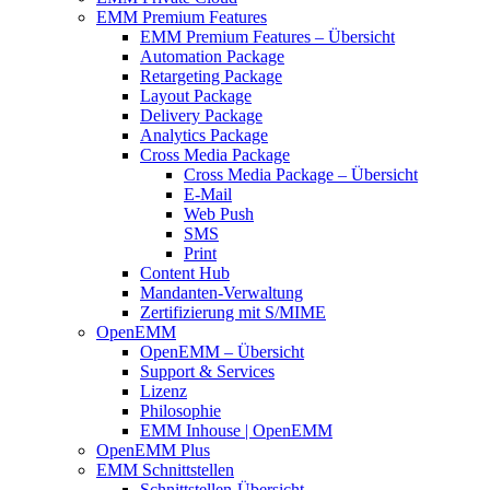
EMM Premium Features
EMM Premium Features – Übersicht
Automation Package
Retargeting Package
Layout Package
Delivery Package
Analytics Package
Cross Media Package
Cross Media Package – Übersicht
E-Mail
Web Push
SMS
Print
Content Hub
Mandanten-Verwaltung
Zertifizierung mit S/MIME
OpenEMM
OpenEMM – Übersicht
Support & Services
Lizenz
Philosophie
EMM Inhouse | OpenEMM
OpenEMM Plus
EMM Schnittstellen
Schnittstellen-Übersicht