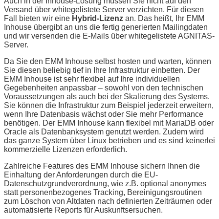
Auch in der Inhouse-Lösung müssen Sie nicht auf den
Versand über whitegelistete Server verzichten. Für diesen
Fall bieten wir eine
Hybrid-Lizenz
an. Das heißt, Ihr EMM
Inhouse übergibt an uns die fertig generierten Mailingdaten
und wir versenden die E-Mails über whitegelistete AGNITAS-
Server.
Da Sie den EMM Inhouse selbst hosten und warten, können
Sie diesen beliebig tief in Ihre Infrastruktur einbetten. Der
EMM Inhouse ist sehr flexibel auf Ihre individuellen
Gegebenheiten anpassbar – sowohl von den technischen
Voraussetzungen als auch bei der Skalierung des Systems.
Sie können die Infrastruktur zum Beispiel jederzeit erweitern,
wenn Ihre Datenbasis wächst oder Sie mehr Performance
benötigen. Der EMM Inhouse kann flexibel mit MariaDB oder
Oracle als Datenbanksystem genutzt werden. Zudem wird
das ganze System über Linux betrieben und es sind keinerlei
kommerzielle Lizenzen erforderlich.
Zahlreiche Features des EMM Inhouse sichern Ihnen die
Einhaltung der Anforderungen durch die EU-
Datenschutzgrundverordnung, wie z.B. optional anonymes
statt personenbezogenes Tracking, Bereinigungsroutinen
zum Löschon von Altdaten nach definierten Zeiträumen oder
automatisierte Reports für Auskunftsersuchen.