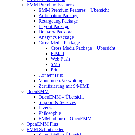
EMM Premium Features
EMM Premium Features – Übersicht
Automation Package
Retargeting Package
Layout Package
Delivery Package
Analytics Package
Cross Media Package
Cross Media Package – Übersicht
E-Mail
Web Push
SMS
Print
Content Hub
Mandanten-Verwaltung
Zertifizierung mit S/MIME
OpenEMM
OpenEMM – Übersicht
Support & Services
Lizenz
Philosophie
EMM Inhouse | OpenEMM
OpenEMM Plus
EMM Schnittstellen
Schnittstellen-Übersicht