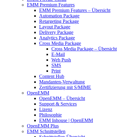
EMM Premium Features
EMM Premium Features – Übersicht
Automation Package
Retargeting Package
Layout Package
Delivery Package
Analytics Package
Cross Media Package
Cross Media Package – Übersicht
E-Mail
Web Push
SMS
Print
Content Hub
Mandanten-Verwaltung
Zertifizierung mit S/MIME
OpenEMM
OpenEMM – Übersicht
Support & Services
Lizenz
Philosophie
EMM Inhouse | OpenEMM
OpenEMM Plus
EMM Schnittstellen
Schnittstellen-Übersicht