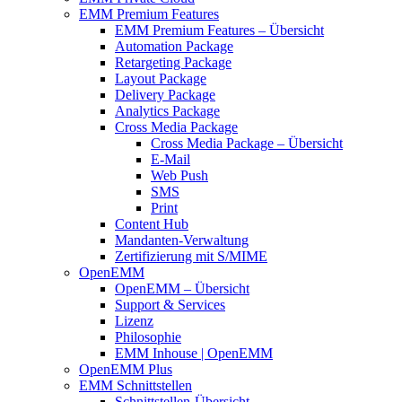
EMM Premium Features
EMM Premium Features – Übersicht
Automation Package
Retargeting Package
Layout Package
Delivery Package
Analytics Package
Cross Media Package
Cross Media Package – Übersicht
E-Mail
Web Push
SMS
Print
Content Hub
Mandanten-Verwaltung
Zertifizierung mit S/MIME
OpenEMM
OpenEMM – Übersicht
Support & Services
Lizenz
Philosophie
EMM Inhouse | OpenEMM
OpenEMM Plus
EMM Schnittstellen
Schnittstellen-Übersicht