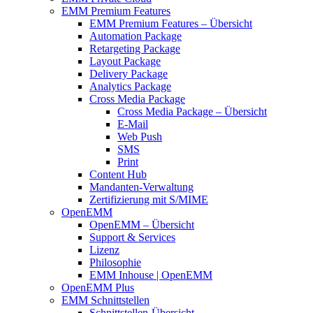
EMM Premium Features
EMM Premium Features – Übersicht
Automation Package
Retargeting Package
Layout Package
Delivery Package
Analytics Package
Cross Media Package
Cross Media Package – Übersicht
E-Mail
Web Push
SMS
Print
Content Hub
Mandanten-Verwaltung
Zertifizierung mit S/MIME
OpenEMM
OpenEMM – Übersicht
Support & Services
Lizenz
Philosophie
EMM Inhouse | OpenEMM
OpenEMM Plus
EMM Schnittstellen
Schnittstellen-Übersicht