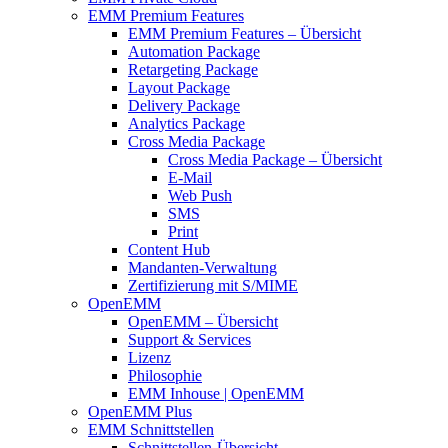
EMM Premium Features
EMM Premium Features – Übersicht
Automation Package
Retargeting Package
Layout Package
Delivery Package
Analytics Package
Cross Media Package
Cross Media Package – Übersicht
E-Mail
Web Push
SMS
Print
Content Hub
Mandanten-Verwaltung
Zertifizierung mit S/MIME
OpenEMM
OpenEMM – Übersicht
Support & Services
Lizenz
Philosophie
EMM Inhouse | OpenEMM
OpenEMM Plus
EMM Schnittstellen
Schnittstellen-Übersicht