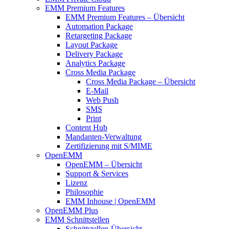
EMM Premium Features
EMM Premium Features – Übersicht
Automation Package
Retargeting Package
Layout Package
Delivery Package
Analytics Package
Cross Media Package
Cross Media Package – Übersicht
E-Mail
Web Push
SMS
Print
Content Hub
Mandanten-Verwaltung
Zertifizierung mit S/MIME
OpenEMM
OpenEMM – Übersicht
Support & Services
Lizenz
Philosophie
EMM Inhouse | OpenEMM
OpenEMM Plus
EMM Schnittstellen
Schnittstellen-Übersicht