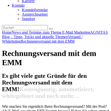
Karriere
Kontakt
Kontaktformular
Ansprechpartner
Standort
Home
News und Termine zum Thema E-Mail Marketing
AGNITAS
Blog – Tipps, Tricks und aktuelle Themen
Versand /
Whitelisting
Rechnungsversand mit dem EMM
Rechnungsversand mit dem
EMM
Es gibt viele gute Gründe für den
Rechnungsversand mit dem
EMM!
Kostengünstig, automatisiert,
whitegelistet und noch mehr…
Wie machen Sie eigentlich Ihren Rechnungsversand? Mit der Post?
Als E-Mail aus einem ERP-System heraus? Haben Sie schon einmal