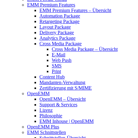
EMM Premium Features
EMM Premium Features – Übersicht
Automation Package
Retargeting Package
Layout Package
Delivery Package
Analytics Package
Cross Media Package
Cross Media Package – Übersicht
E-Mail
Web Push
SMS
Print
Content Hub
Mandanten-Verwaltung
Zertifizierung mit S/MIME
OpenEMM
OpenEMM – Übersicht
Support & Services
Lizenz
Philosophie
EMM Inhouse | OpenEMM
OpenEMM Plus
EMM Schnittstellen
Schnittstellen-Übersicht