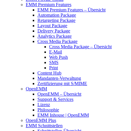
EMM Premium Features
EMM Premium Features – Übersicht
Automation Package
Retargeting Package
Layout Package
Delivery Package
Analytics Package
Cross Media Package
Cross Media Package – Übersicht
E-Mail
Web Push
SMS
Print
Content Hub
Mandanten-Verwaltung
Zertifizierung mit S/MIME
OpenEMM
OpenEMM – Übersicht
Support & Services
Lizenz
Philosophie
EMM Inhouse | OpenEMM
OpenEMM Plus
EMM Schnittstellen
Schnittstellen-Übersicht