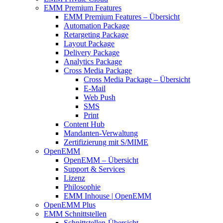
EMM Premium Features
EMM Premium Features – Übersicht
Automation Package
Retargeting Package
Layout Package
Delivery Package
Analytics Package
Cross Media Package
Cross Media Package – Übersicht
E-Mail
Web Push
SMS
Print
Content Hub
Mandanten-Verwaltung
Zertifizierung mit S/MIME
OpenEMM
OpenEMM – Übersicht
Support & Services
Lizenz
Philosophie
EMM Inhouse | OpenEMM
OpenEMM Plus
EMM Schnittstellen
Schnittstellen-Übersicht