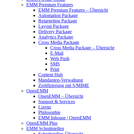
EMM Premium Features
EMM Premium Features – Übersicht
Automation Package
Retargeting Package
Layout Package
Delivery Package
Analytics Package
Cross Media Package
Cross Media Package – Übersicht
E-Mail
Web Push
SMS
Print
Content Hub
Mandanten-Verwaltung
Zertifizierung mit S/MIME
OpenEMM
OpenEMM – Übersicht
Support & Services
Lizenz
Philosophie
EMM Inhouse | OpenEMM
OpenEMM Plus
EMM Schnittstellen
Schnittstellen-Übersicht