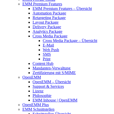
EMM Premium Features
EMM Premium Features – Übersicht
Automation Package
Retargeting Package
Layout Package
Delivery Package
Analytics Package
Cross Media Package
Cross Media Package – Übersicht
E-Mail
Web Push
SMS
Print
Content Hub
Mandanten-Verwaltung
Zertifizierung mit S/MIME
OpenEMM
OpenEMM – Übersicht
Support & Services
Lizenz
Philosophie
EMM Inhouse | OpenEMM
OpenEMM Plus
EMM Schnittstellen
Schnittstellen-Übersicht