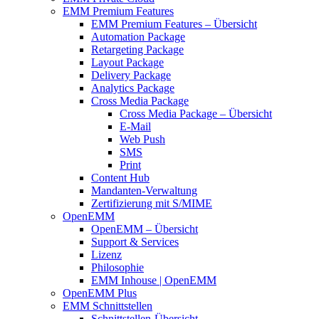
EMM Premium Features
EMM Premium Features – Übersicht
Automation Package
Retargeting Package
Layout Package
Delivery Package
Analytics Package
Cross Media Package
Cross Media Package – Übersicht
E-Mail
Web Push
SMS
Print
Content Hub
Mandanten-Verwaltung
Zertifizierung mit S/MIME
OpenEMM
OpenEMM – Übersicht
Support & Services
Lizenz
Philosophie
EMM Inhouse | OpenEMM
OpenEMM Plus
EMM Schnittstellen
Schnittstellen-Übersicht