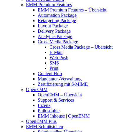
EMM Premium Features
EMM Premium Features – Übersicht
Automation Package
Retargeting Package
Layout Package
Delivery Package
Analytics Package
Cross Media Package
Cross Media Package – Übersicht
E-Mail
Web Push
SMS
Print
Content Hub
Mandanten-Verwaltung
Zertifizierung mit S/MIME
OpenEMM
OpenEMM – Übersicht
Support & Services
Lizenz
Philosophie
EMM Inhouse | OpenEMM
OpenEMM Plus
EMM Schnittstellen
Schnittstellen-Übersicht