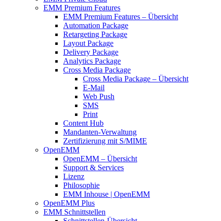
EMM Premium Features
EMM Premium Features – Übersicht
Automation Package
Retargeting Package
Layout Package
Delivery Package
Analytics Package
Cross Media Package
Cross Media Package – Übersicht
E-Mail
Web Push
SMS
Print
Content Hub
Mandanten-Verwaltung
Zertifizierung mit S/MIME
OpenEMM
OpenEMM – Übersicht
Support & Services
Lizenz
Philosophie
EMM Inhouse | OpenEMM
OpenEMM Plus
EMM Schnittstellen
Schnittstellen-Übersicht