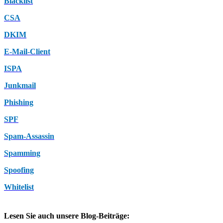
Blacklist
CSA
DKIM
E-Mail-Client
ISPA
Junkmail
Phishing
SPF
Spam-Assassin
Spamming
Spoofing
Whitelist
Lesen Sie auch unsere Blog-Beiträge: