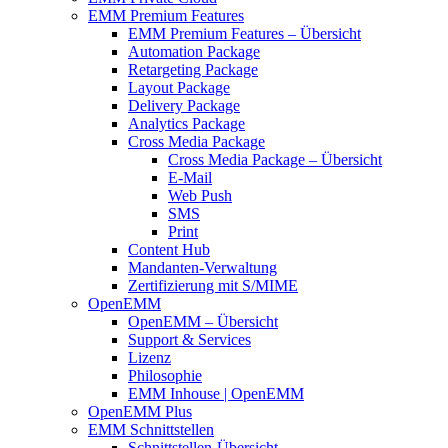
EMM Premium Features
EMM Premium Features – Übersicht
Automation Package
Retargeting Package
Layout Package
Delivery Package
Analytics Package
Cross Media Package
Cross Media Package – Übersicht
E-Mail
Web Push
SMS
Print
Content Hub
Mandanten-Verwaltung
Zertifizierung mit S/MIME
OpenEMM
OpenEMM – Übersicht
Support & Services
Lizenz
Philosophie
EMM Inhouse | OpenEMM
OpenEMM Plus
EMM Schnittstellen
Schnittstellen-Übersicht